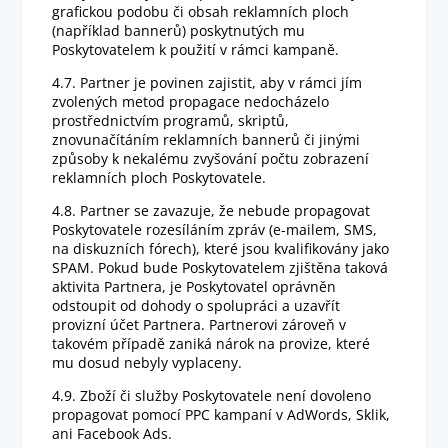
grafickou podobu či obsah reklamních ploch
(například bannerů) poskytnutých mu
Poskytovatelem k použití v rámci kampaně.
4.7. Partner je povinen zajistit, aby v rámci jím
zvolených metod propagace nedocházelo
prostřednictvím programů, skriptů,
znovunačítáním reklamních bannerů či jinými
způsoby k nekalému zvyšování počtu zobrazení
reklamních ploch Poskytovatele.
4.8. Partner se zavazuje, že nebude propagovat
Poskytovatele rozesíláním zpráv (e-mailem, SMS,
na diskuzních fórech), které jsou kvalifikovány jako
SPAM. Pokud bude Poskytovatelem zjištěna taková
aktivita Partnera, je Poskytovatel oprávněn
odstoupit od dohody o spolupráci a uzavřít
provizní účet Partnera. Partnerovi zároveň v
takovém případě zaniká nárok na provize, které
mu dosud nebyly vyplaceny.
4.9. Zboží či služby Poskytovatele není dovoleno
propagovat pomocí PPC kampaní v AdWords, Sklik,
ani Facebook Ads.