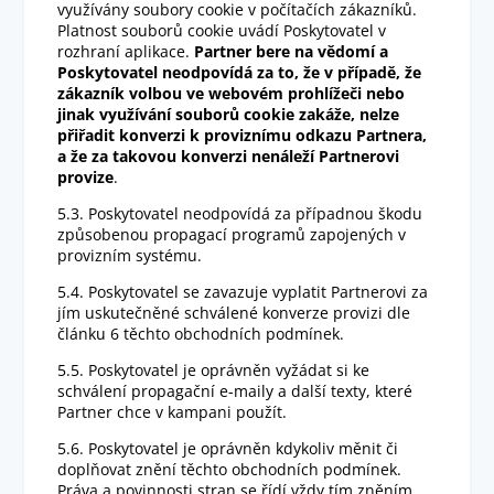
využívány soubory cookie v počítačích zákazníků.
Platnost souborů cookie uvádí Poskytovatel v
rozhraní aplikace.
Partner bere na vědomí a
Poskytovatel neodpovídá za to, že v případě, že
zákazník volbou ve webovém prohlížeči nebo
jinak využívání souborů cookie zakáže, nelze
přiřadit konverzi k proviznímu odkazu Partnera,
a že za takovou konverzi nenáleží Partnerovi
provize
.
5.3. Poskytovatel neodpovídá za případnou škodu
způsobenou propagací programů zapojených v
provizním systému.
5.4. Poskytovatel se zavazuje vyplatit Partnerovi za
jím uskutečněné schválené konverze provizi dle
článku 6 těchto obchodních podmínek.
5.5. Poskytovatel je oprávněn vyžádat si ke
schválení propagační e-maily a další texty, které
Partner chce v kampani použít.
5.6. Poskytovatel je oprávněn kdykoliv měnit či
doplňovat znění těchto obchodních podmínek.
Práva a povinnosti stran se řídí vždy tím zněním