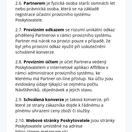
2.6.
Partnerem
je fyzická osoba starší osmnácti let
nebo právnická osoba, která se na základě
registrace účastní provizního systému
Poskytovatele.
2.7.
Provizním odkazem
se rozumí unikátní odkaz
přidělený Partnerovi v rámci provizního systému.
Partner má nárok na provizi pouze v případě, že
byl jeho provizní odkaz využit při uskutečnění
schválené konverze.
2.8.
Provizním účtem
je účet Partnera vedený
Poskytovatelem v internetové aplikaci AffilBox v
rámci administrace provizního systému, ke
kterému má Partner on-line přístup. Na účtu jsou
evidovány údaje týkající se zejména počtu
Návštěvníků, objednávek a jejich stavu.
2.9.
Schválená konverze
je taková konverze, při
které ze strany zákazníka dojde k řádnému a
plnému uhrazení ceny zboží či služby.
2.10.
Webové stránky Poskytovatele
jsou stránky
Poskytovatele umístěné na adrese
https://www.metagram.sk/ .