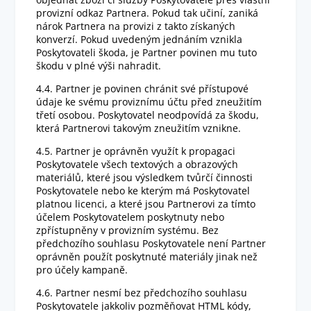
provizní odkaz Partnera. Pokud tak učiní, zaniká
nárok Partnera na provizi z takto získaných
konverzí. Pokud uvedeným jednáním vznikla
Poskytovateli škoda, je Partner povinen mu tuto
škodu v plné výši nahradit.
4.4. Partner je povinen chránit své přístupové
údaje ke svému proviznímu účtu před zneužitím
třetí osobou. Poskytovatel neodpovídá za škodu,
která Partnerovi takovým zneužitím vznikne.
4.5. Partner je oprávněn využít k propagaci
Poskytovatele všech textových a obrazových
materiálů, které jsou výsledkem tvůrčí činnosti
Poskytovatele nebo ke kterým má Poskytovatel
platnou licenci, a které jsou Partnerovi za tímto
účelem Poskytovatelem poskytnuty nebo
zpřístupněny v provizním systému. Bez
předchozího souhlasu Poskytovatele není Partner
oprávněn použít poskytnuté materiály jinak než
pro účely kampaně.
4.6. Partner nesmí bez předchozího souhlasu
Poskytovatele jakkoliv pozměňovat HTML kódy,