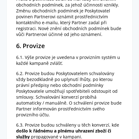
obchodních podmínek, za jehož účinnosti vznikly.
Změnu obchodních podmínek je Poskytovatel
povinen Partnerovi oznámit prostřednictvím
kontaktního e-mailu, který Partner zadal při
registraci. Nové znění obchodních podmínek bude
vůči Partnerovi účinné od jeho oznámení.
6. Provize
6.1. Výše provize je uvedena v provizním systém u
každé kampaně zvlášť.
6.2. Provize budou Poskytovatelem schvalovány
vždy bezodkladně po uplynutí lhůty, po kterou
právní předpisy nebo obchodní podmínky
Poskytovatele umožňují spotřebiteli odstoupit od
smlouvy. Schvalování konverzí probíhá
automaticky / manuálně. O schválení provize bude
Partner informován prostřednictvím svého
provizního účtu.
6.3. Provize budou schváleny u těch konverzí, kde
došlo k řádnému a plnému uhrazení zboží či
služby
propagované v kampani.