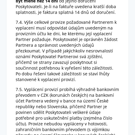
být méně než 14 dní
od jejího doručení
Poskytovateli. Je-li na faktuře uvedena kratší doba
splatnosti, je faktura splatná 14 dnů od doručení.
7.4. Výše celkové provize požadované Partnerem k
vyplacení musí odpovídat údajům uvedeným na
provizním účtu ke dni, ke kterému její vyplacení
Partner požaduje. Poskytovatel je oprávněn žádost
Partnera a správnost uvedených údajů
přezkoumat. V případě jakýchkoliv nesrovnalostí
oznámí Poskytovatel Partnerovi svá zjištění,
přičemž se strany zavazují poskytnout si
součinnost potřebnou k vyřešení této záležitosti.
Po dobu řešení takové záležitosti se staví lhůty
stanovené k vyplacení provizí.
7.5. Vyplácení provizí probíhá výhradně bankovním
převodem v CZK (korunách českých) na bankovní
účet Partnera vedený v bance na území České
republiky nebo Slovenska, přičemž Partner je
povinen sdělit Poskytovateli veškeré údaje
potřebné pro uskutečnění platby (zejména číslo
účtu). Provize nebudou vypláceny v hotovosti,
zahraničním bankovním převodem (s výjimkou