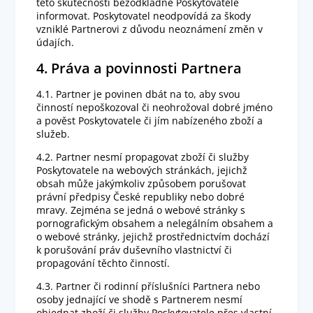
této skutečnosti bezodkladně Poskytovatele
informovat. Poskytovatel neodpovídá za škody
vzniklé Partnerovi z důvodu neoznámení změn v
údajích.
4. Práva a povinnosti Partnera
4.1. Partner je povinen dbát na to, aby svou
činností nepoškozoval či neohrožoval dobré jméno
a pověst Poskytovatele či jím nabízeného zboží a
služeb.
4.2. Partner nesmí propagovat zboží či služby
Poskytovatele na webových stránkách, jejichž
obsah může jakýmkoliv způsobem porušovat
právní předpisy České republiky nebo dobré
mravy. Zejména se jedná o webové stránky s
pornografickým obsahem a nelegálním obsahem a
o webové stránky, jejichž prostřednictvím dochází
k porušování práv duševního vlastnictví či
propagování těchto činností.
4.3. Partner či rodinní příslušníci Partnera nebo
osoby jednající ve shodě s Partnerem nesmí
objednat zboží či služby Poskytovatele přes vlastní