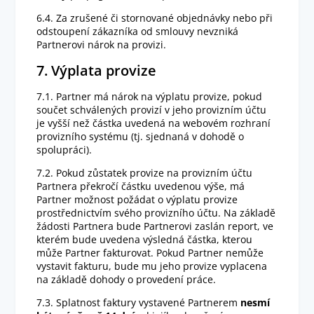
6.4. Za zrušené či stornované objednávky nebo při
odstoupení zákazníka od smlouvy nevzniká
Partnerovi nárok na provizi.
7. Výplata provize
7.1. Partner má nárok na výplatu provize, pokud
součet schválených provizí v jeho provizním účtu
je vyšší než částka uvedená na webovém rozhraní
provizního systému (tj. sjednaná v dohodě o
spolupráci).
7.2. Pokud zůstatek provize na provizním účtu
Partnera překročí částku uvedenou výše, má
Partner možnost požádat o výplatu provize
prostřednictvím svého provizního účtu. Na základě
žádosti Partnera bude Partnerovi zaslán report, ve
kterém bude uvedena výsledná částka, kterou
může Partner fakturovat. Pokud Partner nemůže
vystavit fakturu, bude mu jeho provize vyplacena
na základě dohody o provedení práce.
7.3. Splatnost faktury vystavené Partnerem
nesmí