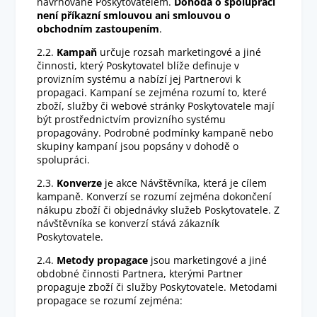
navrhované Poskytovatelem.
Dohoda o spolupráci
není příkazní smlouvou ani smlouvou o
obchodním zastoupením
.
2.2.
Kampaň
určuje rozsah marketingové a jiné
činnosti, který Poskytovatel blíže definuje v
provizním systému a nabízí jej Partnerovi k
propagaci. Kampaní se zejména rozumí to, které
zboží, služby či webové stránky Poskytovatele mají
být prostřednictvím provizního systému
propagovány. Podrobné podmínky kampaně nebo
skupiny kampaní jsou popsány v dohodě o
spolupráci.
2.3.
Konverze
je akce Návštěvníka, která je cílem
kampaně. Konverzí se rozumí zejména dokončení
nákupu zboží či objednávky služeb Poskytovatele. Z
návštěvníka se konverzí stává zákazník
Poskytovatele.
2.4.
Metody propagace
jsou marketingové a jiné
obdobné činnosti Partnera, kterými Partner
propaguje zboží či služby Poskytovatele. Metodami
propagace se rozumí zejména: