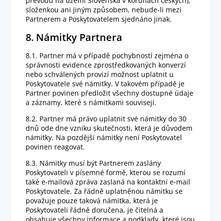
převodu na území Slovenska v korunách českých),
složenkou ani jiným způsobem, nebude-li mezi
Partnerem a Poskytovatelem sjednáno jinak.
8. Námitky Partnera
8.1. Partner má v případě pochybností zejména o
správnosti evidence zprostředkovaných konverzí
nebo schválených provizí možnost uplatnit u
Poskytovatele své námitky. V takovém případě je
Partner povinen předložit všechny dostupné údaje
a záznamy, které s námitkami souvisejí.
8.2. Partner má právo uplatnit své námitky do 30
dnů ode dne vzniku skutečnosti, která je důvodem
námitky. Na pozdější námitky není Poskytovatel
povinen reagovat.
8.3. Námitky musí být Partnerem zaslány
Poskytovateli v písemné formě, kterou se rozumí
také e-mailová zpráva zaslaná na kontaktní e-mail
Poskytovatele. Za řádně uplatněnou námitku se
považuje pouze taková námitka, která je
Poskytovateli řádně doručena, je čitelná a
obsahuje všechny informace a podklady, které jsou