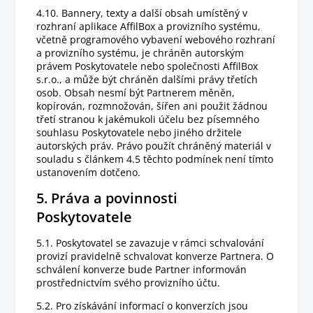
4.10. Bannery, texty a další obsah umístěný v
rozhraní aplikace AffilBox a provizního systému,
včetně programového vybavení webového rozhraní
a provizního systému, je chráněn autorským
právem Poskytovatele nebo společnosti AffilBox
s.r.o., a může být chráněn dalšími právy třetích
osob. Obsah nesmí být Partnerem měněn,
kopírován, rozmnožován, šířen ani použit žádnou
třetí stranou k jakémukoli účelu bez písemného
souhlasu Poskytovatele nebo jiného držitele
autorských práv. Právo použít chráněný materiál v
souladu s článkem 4.5 těchto podmínek není tímto
ustanovením dotčeno.
5. Práva a povinnosti
Poskytovatele
5.1. Poskytovatel se zavazuje v rámci schvalování
provizí pravidelně schvalovat konverze Partnera. O
schválení konverze bude Partner informován
prostřednictvím svého provizního účtu.
5.2. Pro získávání informací o konverzích jsou