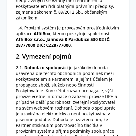
neupravených se vztahy mezi Partnerem a
Poskytovatelem řídí platnými právními předpisy,
zejména zákonem č. 89/2012 Sb., občanským
zákoníkem.
1.4. Provizní systém je provozován prostřednictvím
aplikace
AffilBox
, kterou poskytuje společnost
AffilBox s.r.o., Jahnova 8 Pardubice 530 02 IČ:
28777000 DIČ: CZ28777000
.
2. Vymezení pojmů
2.1.
Dohoda o spolupráci
je jakákoliv dohoda
uzavřená dle těchto obchodních podmínek mezi
Poskytovatelem a Partnerem, a jejímž účelem je
propagace zboží, služeb nebo činnosti
Poskytovatele. Konkrétní rozsah propagace, výši
provize včetně informace o zatížení provize DPH a
případně další podrobnosti zveřejní Poskytovatel
na svém webovém rozhraní. Dohoda o spolupráci
je uzavírána elektronicky a není poskytována v
písemné podobě. Dohoda je uzavřena tím, že
Partner stisknutím potvrzovacího tlačítka v
provizním systému přijme podmínky spolupráce